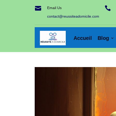


Email Us
contact@reussiteadomicile.com
Accueil
Blog