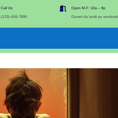

Call Us
Open M-F: 10a – 8p
(123)-456-7890
Ouvert du lundi au vendredi