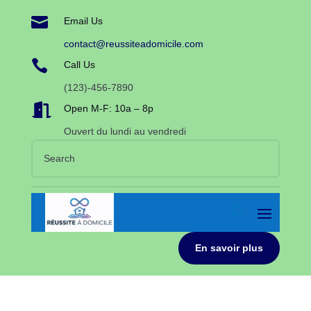

Email Us
contact@reussiteadomicile.com

Call Us
(123)-456-7890

Open M-F: 10a – 8p
Ouvert du lundi au vendredi
En savoir plus