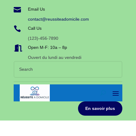

Email Us
contact@reussiteadomicile.com

Call Us
(123)-456-7890

Open M-F: 10a – 8p
Ouvert du lundi au vendredi
En savoir plus