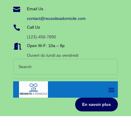

Email Us
contact@reussiteadomicile.com

Call Us
(123)-456-7890

Open M-F: 10a – 8p
Ouvert du lundi au vendredi
En savoir plus