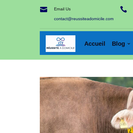


Email Us
contact@reussiteadomicile.com
Accueil
Blog