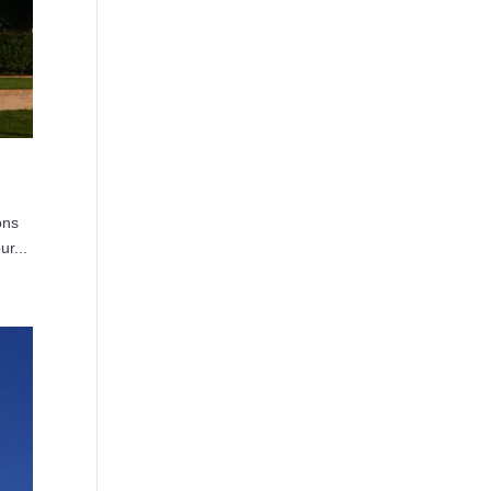
ons
ur...