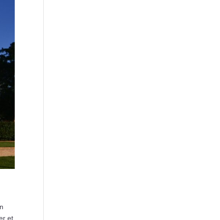
en
er et