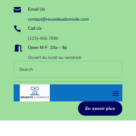

Email Us
contact@reussiteadomicile.com

Call Us
(123)-456-7890

Open M-F: 10a – 8p
Ouvert du lundi au vendredi
En savoir plus