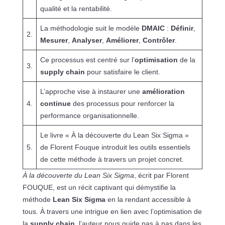
qualité et la rentabilité.
La méthodologie suit le modèle
DMAIC
:
Définir
,
2.
Mesurer
,
Analyser
,
Améliorer
,
Contrôler
.
Ce processus est centré sur l’
optimisation
de la
3.
supply chain
pour satisfaire le client.
L’approche vise à instaurer une
amélioration
4.
continue
des processus pour renforcer la
performance organisationnelle.
Le livre « À la découverte du Lean Six Sigma »
5.
de Florent Fouque introduit les outils essentiels
de cette méthode à travers un projet concret.
À la découverte du Lean Six Sigma
, écrit par Florent
FOUQUE, est un récit captivant qui démystifie la
méthode
Lean Six Sigma
en la rendant accessible à
tous. À travers une intrigue en lien avec l’optimisation de
la
supply chain
, l’auteur nous guide pas à pas dans les