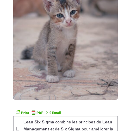
Lean Six Sigma
combine les principes de
Lean
1.
Management
et de
Six Sigma
pour améliorer la