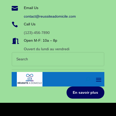

Email Us
contact@reussiteadomicile.com

Call Us
(123)-456-7890

Open M-F: 10a – 8p
Ouvert du lundi au vendredi
En savoir plus