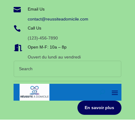

Email Us
contact@reussiteadomicile.com

Call Us
(123)-456-7890

Open M-F: 10a – 8p
Ouvert du lundi au vendredi
En savoir plus