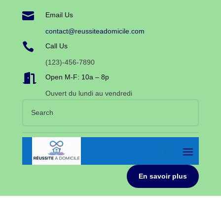

Email Us
contact@reussiteadomicile.com

Call Us
(123)-456-7890

Open M-F: 10a – 8p
Ouvert du lundi au vendredi
En savoir plus