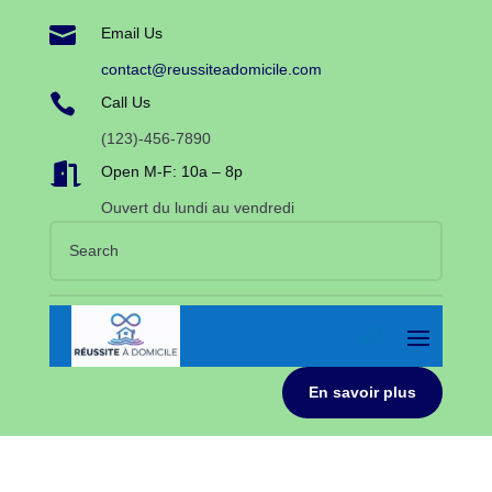

Email Us
contact@reussiteadomicile.com

Call Us
(123)-456-7890

Open M-F: 10a – 8p
Ouvert du lundi au vendredi
En savoir plus