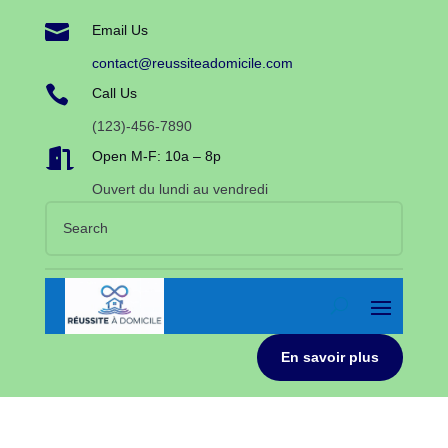

Email Us
contact@reussiteadomicile.com

Call Us
(123)-456-7890

Open M-F: 10a – 8p
Ouvert du lundi au vendredi
En savoir plus