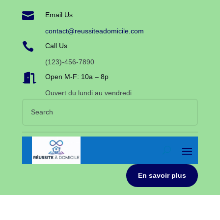

Email Us
contact@reussiteadomicile.com

Call Us
(123)-456-7890

Open M-F: 10a – 8p
Ouvert du lundi au vendredi
En savoir plus