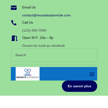

Email Us
contact@reussiteadomicile.com

Call Us
(123)-456-7890

Open M-F: 10a – 8p
Ouvert du lundi au vendredi
En savoir plus