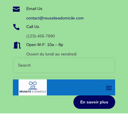

Email Us
contact@reussiteadomicile.com

Call Us
(123)-456-7890

Open M-F: 10a – 8p
Ouvert du lundi au vendredi
En savoir plus