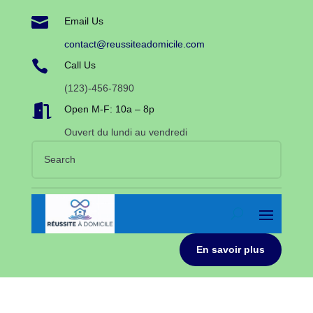

Email Us
contact@reussiteadomicile.com

Call Us
(123)-456-7890

Open M-F: 10a – 8p
Ouvert du lundi au vendredi
En savoir plus