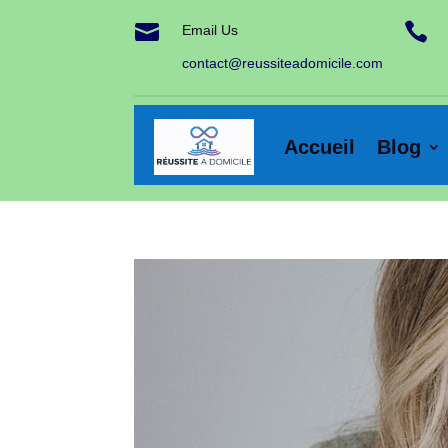


Email Us
contact@reussiteadomicile.com
Accueil
Blog