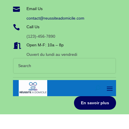

Email Us
contact@reussiteadomicile.com

Call Us
(123)-456-7890

Open M-F: 10a – 8p
Ouvert du lundi au vendredi
En savoir plus