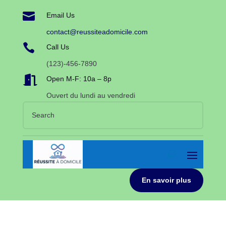

Email Us
contact@reussiteadomicile.com

Call Us
(123)-456-7890

Open M-F: 10a – 8p
Ouvert du lundi au vendredi
En savoir plus