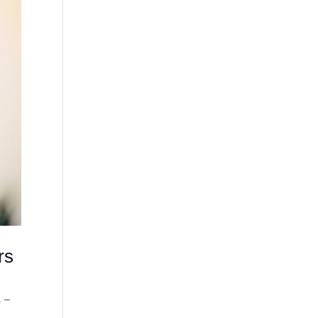
rs
. –