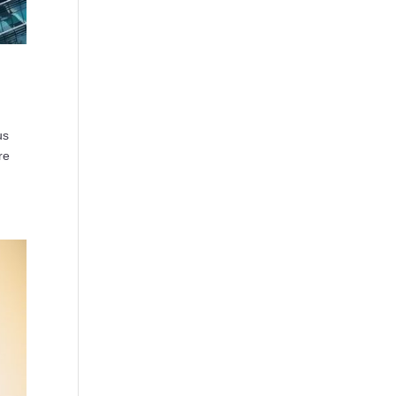
us
re