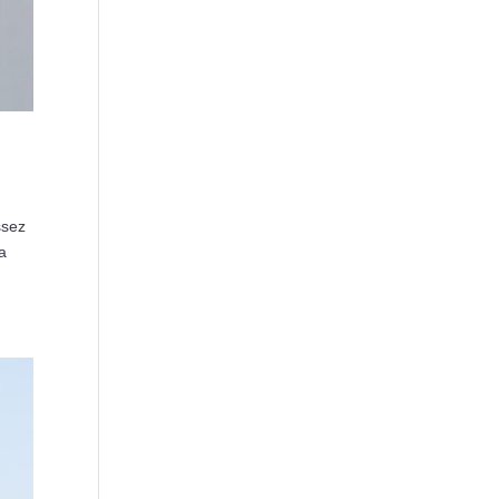
ssez
la