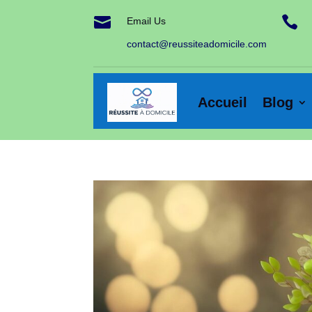


Email Us
contact@reussiteadomicile.com
Accueil
Blog