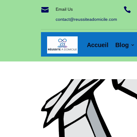


Email Us
contact@reussiteadomicile.com
Accueil
Blog