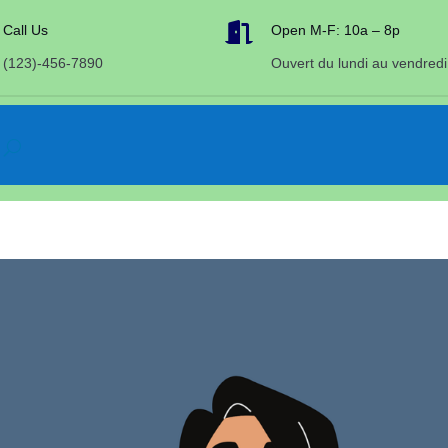

Call Us
Open M-F: 10a – 8p
(123)-456-7890
Ouvert du lundi au vendredi