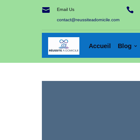


Email Us
contact@reussiteadomicile.com
Accueil
Blog