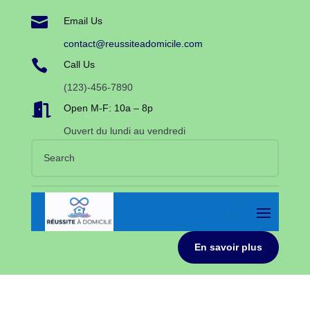

Email Us
contact@reussiteadomicile.com

Call Us
(123)-456-7890

Open M-F: 10a – 8p
Ouvert du lundi au vendredi
En savoir plus