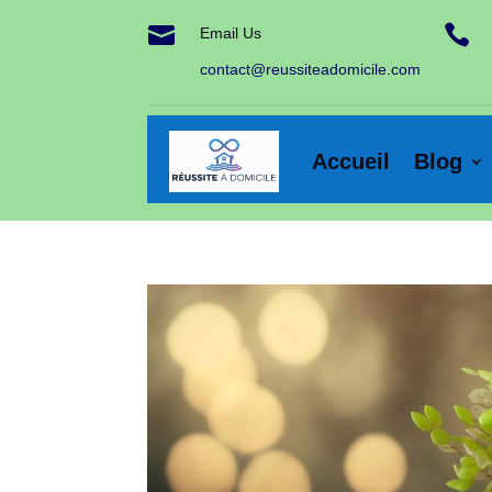


Email Us
contact@reussiteadomicile.com
Accueil
Blog