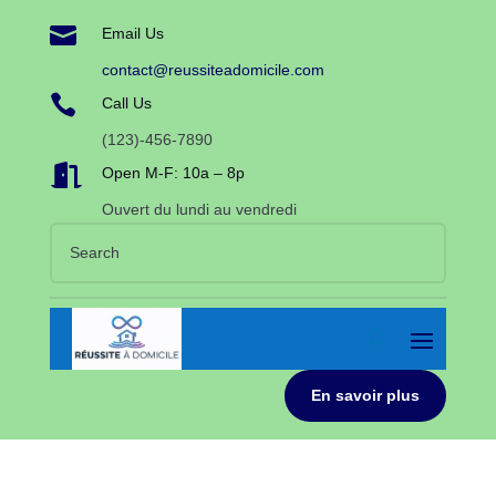

Email Us
contact@reussiteadomicile.com

Call Us
(123)-456-7890

Open M-F: 10a – 8p
Ouvert du lundi au vendredi
En savoir plus