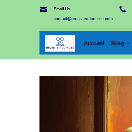


Email Us
contact@reussiteadomicile.com
Accueil
Blog