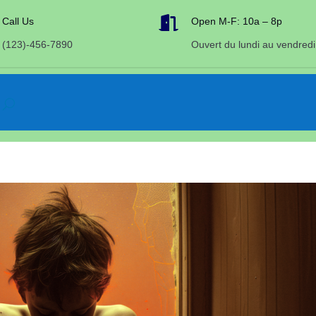

Call Us
Open M-F: 10a – 8p
(123)-456-7890
Ouvert du lundi au vendredi