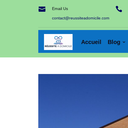


Email Us
contact@reussiteadomicile.com
Accueil
Blog