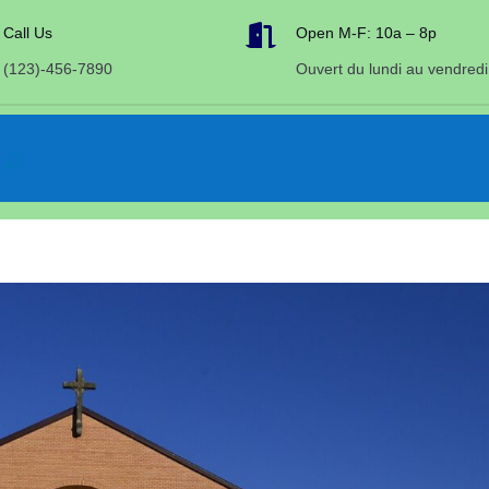

Call Us
Open M-F: 10a – 8p
(123)-456-7890
Ouvert du lundi au vendredi