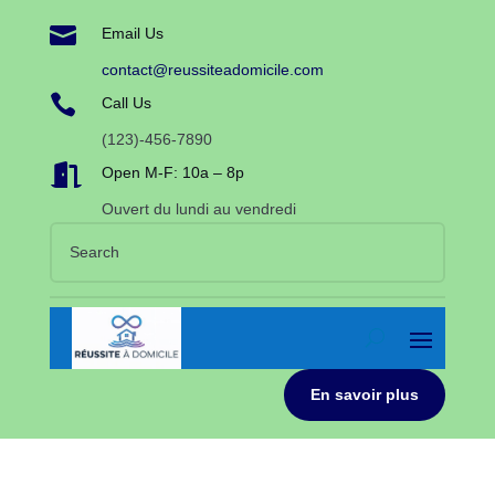

Email Us
contact@reussiteadomicile.com

Call Us
(123)-456-7890

Open M-F: 10a – 8p
Ouvert du lundi au vendredi
En savoir plus