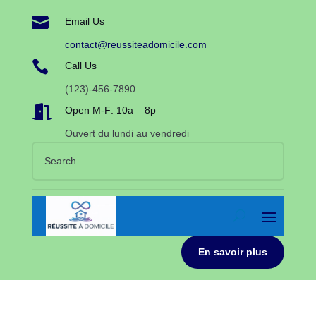

Email Us
contact@reussiteadomicile.com

Call Us
(123)-456-7890

Open M-F: 10a – 8p
Ouvert du lundi au vendredi
En savoir plus