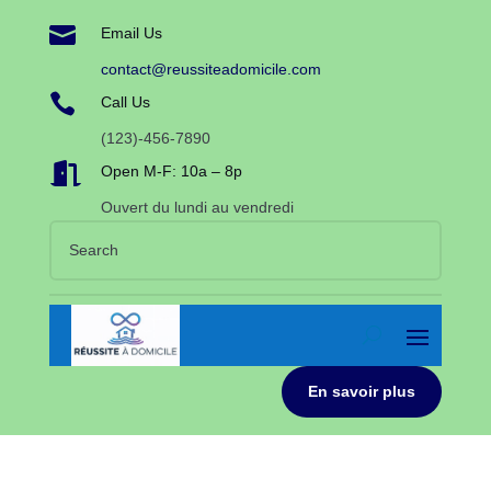

Email Us
contact@reussiteadomicile.com

Call Us
(123)-456-7890

Open M-F: 10a – 8p
Ouvert du lundi au vendredi
En savoir plus