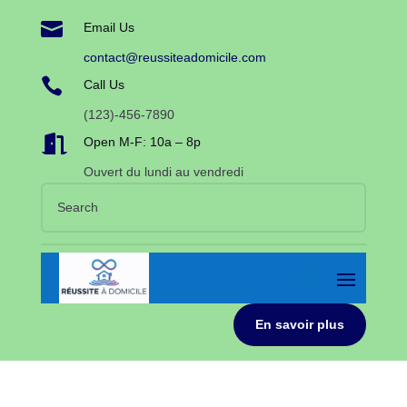

Email Us
contact@reussiteadomicile.com

Call Us
(123)-456-7890

Open M-F: 10a – 8p
Ouvert du lundi au vendredi
En savoir plus