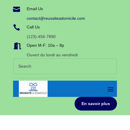

Email Us
contact@reussiteadomicile.com

Call Us
(123)-456-7890

Open M-F: 10a – 8p
Ouvert du lundi au vendredi
En savoir plus