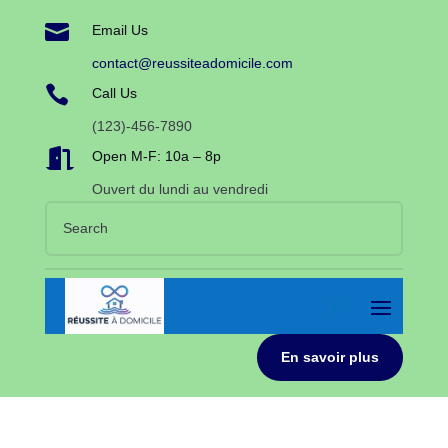

Email Us
contact@reussiteadomicile.com

Call Us
(123)-456-7890

Open M-F: 10a – 8p
Ouvert du lundi au vendredi
En savoir plus