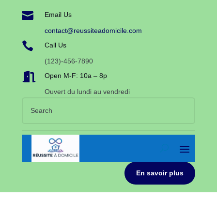

Email Us
contact@reussiteadomicile.com

Call Us
(123)-456-7890

Open M-F: 10a – 8p
Ouvert du lundi au vendredi
En savoir plus