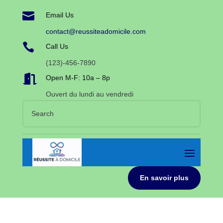

Email Us
contact@reussiteadomicile.com

Call Us
(123)-456-7890

Open M-F: 10a – 8p
Ouvert du lundi au vendredi
En savoir plus