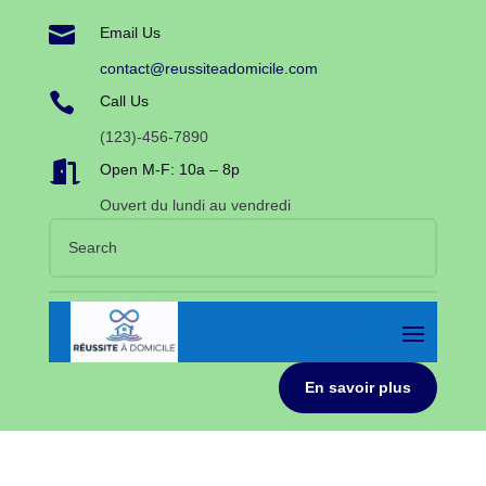

Email Us
contact@reussiteadomicile.com

Call Us
(123)-456-7890

Open M-F: 10a – 8p
Ouvert du lundi au vendredi
En savoir plus