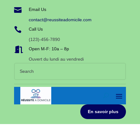

Email Us
contact@reussiteadomicile.com

Call Us
(123)-456-7890

Open M-F: 10a – 8p
Ouvert du lundi au vendredi
En savoir plus