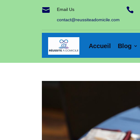


Email Us
contact@reussiteadomicile.com
Accueil
Blog