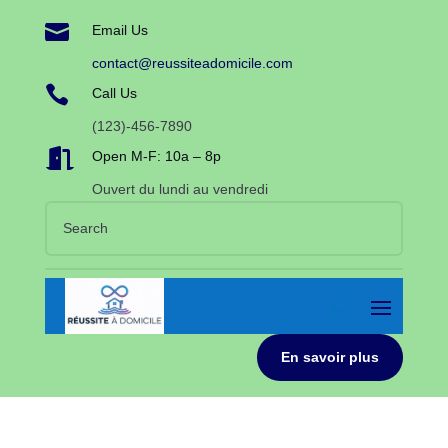

Email Us
contact@reussiteadomicile.com

Call Us
(123)-456-7890

Open M-F: 10a – 8p
Ouvert du lundi au vendredi
En savoir plus