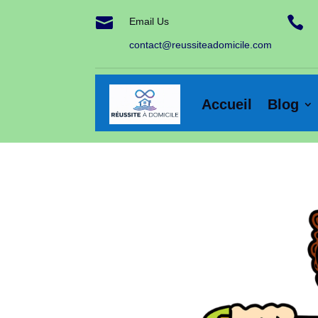


Email Us
contact@reussiteadomicile.com
Accueil
Blog