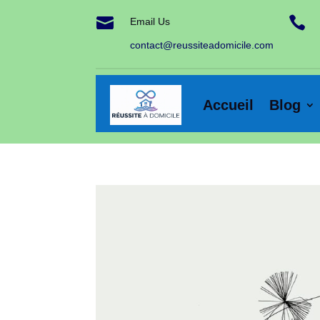


Email Us
contact@reussiteadomicile.com
Accueil
Blog