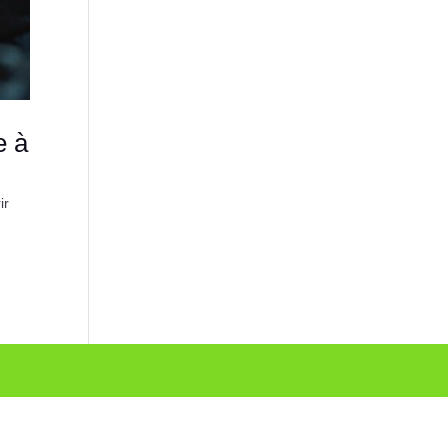
e à
ir