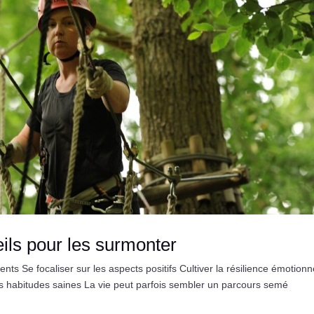
eils pour les surmonter
s Se focaliser sur les aspects positifs Cultiver la résilience émotionn
 habitudes saines La vie peut parfois sembler un parcours semé