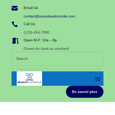

Email Us
contact@reussiteadomicile.com

Call Us
(123)-456-7890

Open M-F: 10a – 8p
Ouvert du lundi au vendredi
En savoir plus