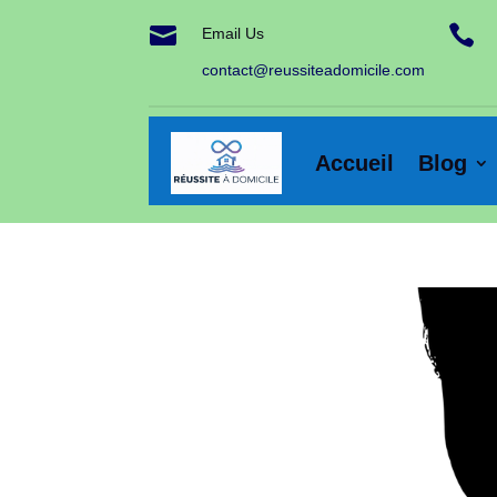


Email Us
contact@reussiteadomicile.com
Accueil
Blog