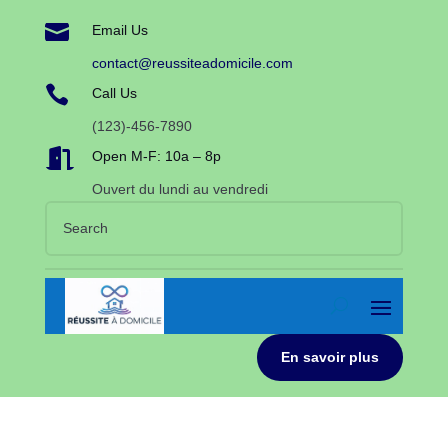

Email Us
contact@reussiteadomicile.com

Call Us
(123)-456-7890

Open M-F: 10a – 8p
Ouvert du lundi au vendredi
En savoir plus