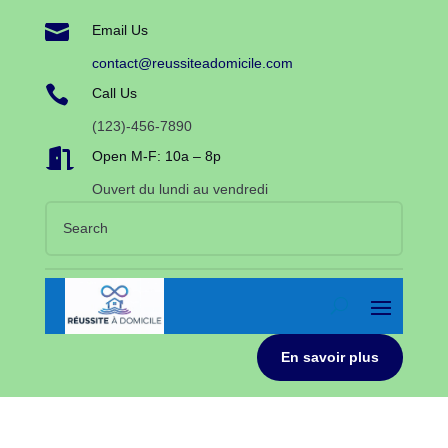

Email Us
contact@reussiteadomicile.com

Call Us
(123)-456-7890

Open M-F: 10a – 8p
Ouvert du lundi au vendredi
En savoir plus