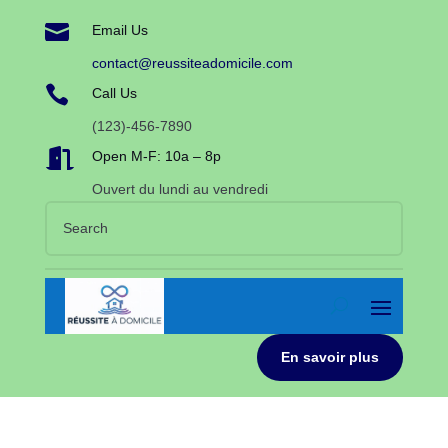

Email Us
contact@reussiteadomicile.com

Call Us
(123)-456-7890

Open M-F: 10a – 8p
Ouvert du lundi au vendredi
En savoir plus