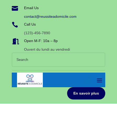

Email Us
contact@reussiteadomicile.com

Call Us
(123)-456-7890

Open M-F: 10a – 8p
Ouvert du lundi au vendredi
En savoir plus