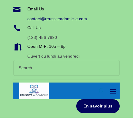

Email Us
contact@reussiteadomicile.com

Call Us
(123)-456-7890

Open M-F: 10a – 8p
Ouvert du lundi au vendredi
En savoir plus