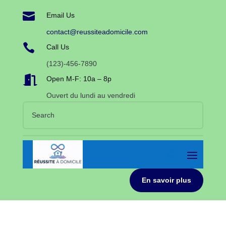

Email Us
contact@reussiteadomicile.com

Call Us
(123)-456-7890

Open M-F: 10a – 8p
Ouvert du lundi au vendredi
En savoir plus