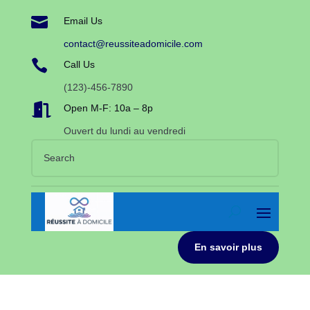

Email Us
contact@reussiteadomicile.com

Call Us
(123)-456-7890

Open M-F: 10a – 8p
Ouvert du lundi au vendredi
En savoir plus